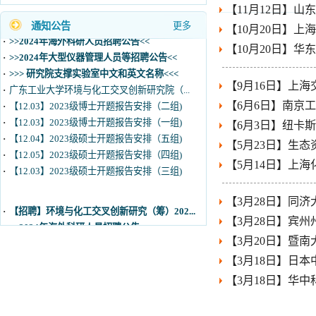
·
>>2024年海外科研人员招聘公告<<
【10月20日】华东理
·
>>2024年大型仪器管理人员等招聘公告<<
·
>>> 研究院支撑实验室中文和英文名称<<<
【9月16日】上海交通
·
广东工业大学环境与化工交叉创新研究院（...
·
【12.03】2023级博士开题报告安排（二组)
【6月6日】南京工业大
·
【12.03】2023级博士开题报告安排（一组)
【6月3日】纽卡斯尔大学J
·
【12.04】2023级硕士开题报告安排（五组)
【5月23日】生态资源
·
【12.05】2023级硕士开题报告安排（四组)
【5月14日】上海化工
·
【12.03】2023级硕士开题报告安排（三组)
【3月28日】同济大学
·
【招聘】环境与化工交叉创新研究（筹）202...
【3月28日】宾州州立
·
>>2024年海外科研人员招聘公告<<
【3月20日】暨南大学
·
>>2024年大型仪器管理人员等招聘公告<<
·
>>> 研究院支撑实验室中文和英文名称<<<
【3月18日】日本中部大学Yo
·
广东工业大学环境与化工交叉创新研究院（...
【3月18日】华中科技
·
【12.03】2023级博士开题报告安排（二组)
·
【12.03】2023级博士开题报告安排（一组)
·
【12.04】2023级硕士开题报告安排（五组)
·
【12.05】2023级硕士开题报告安排（四组)
版权所有 广东工业大学
·
【12.03】2023级硕士开题报告安排（三组)
地址：
广州市番禺区大学
微信公众号
：GDU