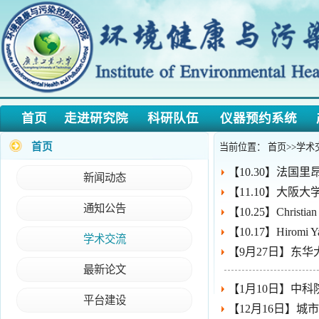
首页
走进研究院
科研队伍
仪器预约系统
产学
首页
当前位置：
首页
>>
学术交流
【10.30】法国里昂催化与
新闻动态
【11.10】大阪大学森 浩
通知公告
【10.25】Christian G
【10.17】Hiromi Yama
学术交流
【9月27日】东华大学
最新论文
【1月10日】中科院王
平台建设
【12月16日】城市生态
【11月12日】山东大
·
【招聘】环境与化工交叉创新研究（筹）202...
通知公告
更多
【10月20日】上海师