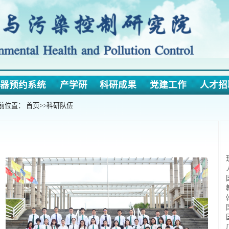
约系统
产学研
科研成果
党建工作
人才招聘
下载
：
首页
>>
科研队伍
教职
现
有教职工24人
人，讲师/工程师
国家杰
出青年基
教育部高层次人
韩国科学院院士：Wo
国家优秀青年基
国家优秀青年基
广东省“千百十
广东省杰青：姬
广东省杰青：刘