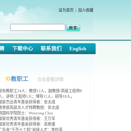
设为首页
|
加入收藏
中心
联系我们
English
工
点击查看详情
：教授12人，副教授/
高级工程师8
1人；博导12人，硕导18人。
金获得者：安太成
才特聘教授：安太成
nyong Choi
金获得者：王万军
金获得者：高艳蓬
工程”省级人才：李桂英
越蒙
宏利