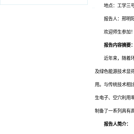
报告人：邢明阳教授
欢迎师生参加！
报告内容摘要：
近年来，随着环境的日益
及绿色能源技术显得尤为
用。与传统技术相比，光
生电子、空穴利用率等瓶
制备了一系列具有高效光
报告人简介：
邢明阳，男，副教授/博
研发计划青年项目获得者（20