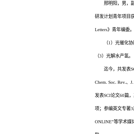
Letters》青年编委。主
（1）光催化协同Fent
（3）光解水产氢。
迄今，共发表SCI论文80余篇
Chem. Soc. Rev.、J. Am. 
发表SCI论文60篇，其中，I
项；参编英文专著3部。多项研究工作被“
ONLINE”等学术媒体
励。