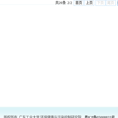
所有 广东工业大学 环境健康与污染控制研究院
粤ICP备05008833号
址：
广州市番禺区大学城 外环西路100号广东工业大学工学三号馆5楼
微信公众号
：GDUT
-iehpc 电子邮箱：
iehpc@gdut.edu.cn