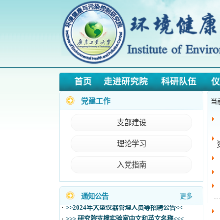
首页
走进研究院
科研队伍
仪器预
党建工作
当前位置
【转载
支部建设
【转载
理论学习
资
【转载
入党指南
【党建
·
【招聘】环境与化工交叉创新研究（筹）202...
【党建
·
>>2024年海外科研人员招聘公告<<
通知公告
更多
·
>>2024年大型仪器管理人员等招聘公告<<
【党建
·
>>> 研究院支撑实验室中文和英文名称<<<
·
广东工业大学环境与化工交叉创新研究院（...
·
【12.03】2023级博士开题报告安排（二组)