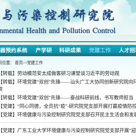
约系统
产学研
科研成果
党建工作
人才招聘
下载
：
首页
>>
党建工作
】劳动模范安太成做客研习课堂谈习近平的劳动观
】环境党建“双创”先锋——汕头广工大协同创新研究院向环境科学与
】环境党建“双创”先锋——奋战科研前线，书写教师担当
】“同心同德，全员抗“疫”-研究院党支部开展打赢疫情防控阻击战线上
】环境健康与污染控制研究院党支部召开民主生活会和发展党员
】广东工业大学环境健康与污染控制研究院党支部开展“迎国庆，颂党
共26条 2/2
首页
上页
下页
尾页
页