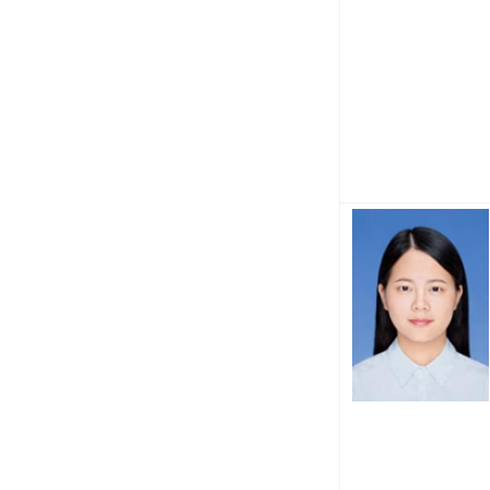
-
-
—
-~
-