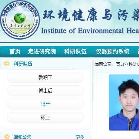
首页
走进研究院
科研队伍
仪器预约系统
产学
科研队伍
当前位置：
首页
>>
科研队伍
>>
教职工
博士后
·
【招聘】环境与化工交叉创新研究（筹）202...
博士
·
>>2024年海外科研人员招聘公告<<
硕士
·
>>2024年大型仪器管理人员等招聘公告<<
·
>>> 研究院支撑实验室中文和英文名称<<<
·
广东工业大学环境与化工交叉创新研究院（...
通知公告
更多
·
【12.03】2023级博士开题报告安排（二组)
·
【12.03】2023级博士开题报告安排（一组)