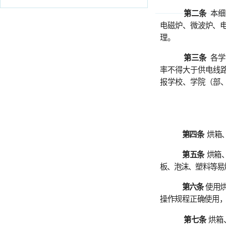
电磁炉
、
微波
炉、
电吹风
理
。
第三条
各学院（部
率不得大于供电线路的额
报学校、学院（部、中心
第四条
烘箱、马弗
第五条
烘箱、马弗
板、泡沫、塑料等易燃杂物
第六条
使用烘箱、
操作规程正确使用，并做
第七条
烘箱、马弗
过夜，须先向导
师和所在单
第八条
烘箱内不得
容器盛放。烘箱
内不得加热