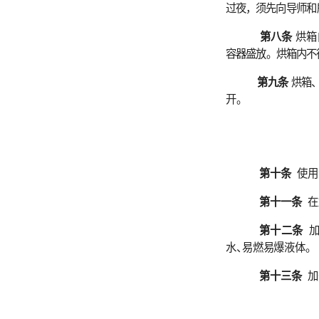
第九条
烘箱、马弗
开。
第十条
使用油浴
锅
第十一条
在加热浴
第十二条
加热浴
水
、
易
燃
易
爆液体
。
第十三条
加热浴锅
第十四条
用电磁炉
要触摸电磁炉
的灶面，防止
第十五条
通电的电