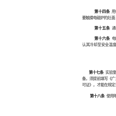
第十六条
电吹风、
认其冷却至安全温度
。不得
第十七条
实验室内原则
备，须提前填写《广东工业
可证》，才能在规定范围内
第十八条
使用明火加
第十九条
烘箱、马弗
或虽在使用年限内但已无
第二十条
对于违反