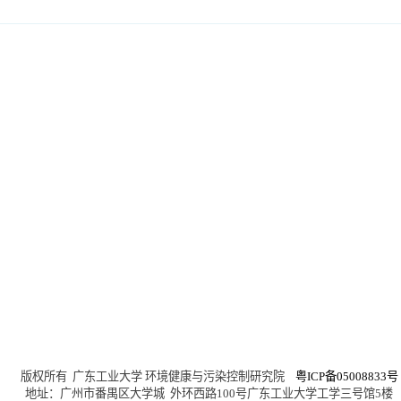
权所有 广东工业大学 环境健康与污染控制研究院
粤ICP备05008833号
址：
广州市番禺区大学城 外环西路100号广东工业大学工学三号馆5楼
微信公众号
：GDUT
-iehpc 电子邮箱：
iehpc@