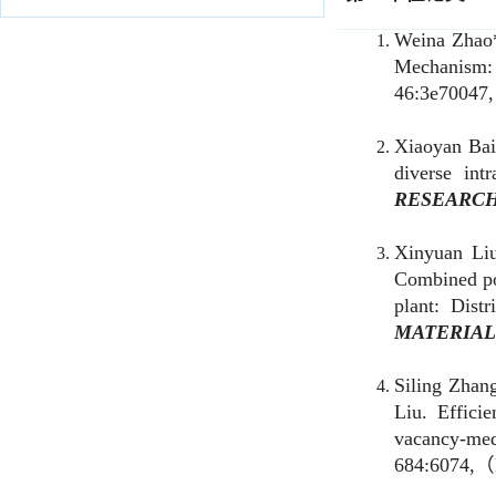
Mechanism: Diss
46:3e70047,
（
IF
2
Xiaoyan Bai, Qian 
diverse intracel
RESEARCH
, 202
Xinyuan Liu,
Ch
Combined pollution
plant: Distributio
MATERIALS
, 20
Siling Zhang, Dez
Liu. Efficient a
vacancy-mediated 
684:6074,
（
IF
202
Ronghui He, Jian
enhancement of th
insight into the 