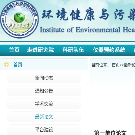
首页
走进研究院
科研队伍
仪器预约系统
产学
首页
当前位置：
首页
>>
最新论文
>>
正
新闻动态
通知公告
学术交流
最新论文
平台建设
第一单位论文
Weina Zhao*, Cha