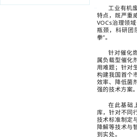
特点，既严重威胁
VOCs治理领域长
瓶颈，科研团队以核
拳”。
针对催化燃烧技
属负载型催化剂，
用难题；针对生物
构建我国首个市政
效率、降低菌剂制
强的技术方案。
在此基础上，团
库，针对不同行业
技术标准制定与引
降解等技术与智能
到实处。
目前，该技术成
造等31个行业的16
万吨，不仅为企业