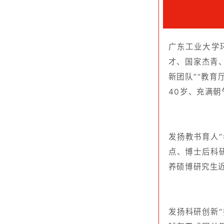
发扬科研创新“拓荒
球灰霾成因关键机制
究中心等；承担国家、
全国环境保护科学技
发扬服务人民“孺子
治理设备和新技术，
授权专利60余件，成
化工程中应用，处理