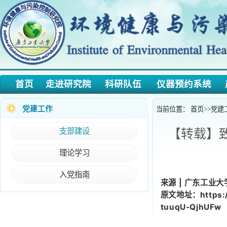
首页
走进研究院
科研队伍
仪器预约系统
产学
党建工作
当前位置：
首页
>>
党建工作
>>
支部建设
【转载】致敬
理论学习
入党指南
来源 | 广东工业大学
原文地址：https://mp.we
tuuqU-QjhUFw
4月29日上午，广东省
奖章，李丽娟教授获广