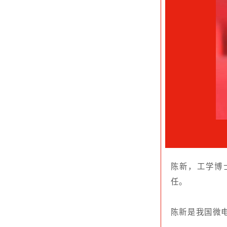
陈新，工学博士，教
任。
陈新是我国微电子制
他潜心科学研究，开
精度操作”等国际性
打破西方垄断、实现
1项、广东省科学技
件、美日等国际专利