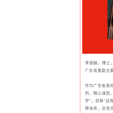
广东省委副主委、广
作为广东省高校办学
判，精心谋划，统一
学”；创新“远程控
障体系，出色完成教
教学状况及质量分析
从事土木工程领域教
为二级教授，创新教
为国家级“一流课程
认证理念跨专业融合
项、省级教学成果一
奖3项，基于“需求
助，引领推动高性能
兼任国内外学术期刊《Inter