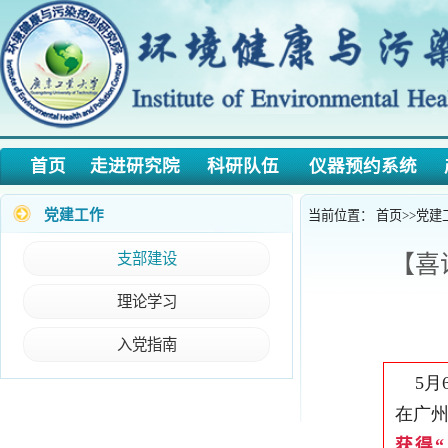
首页
走进研究院
科研队伍
仪器预约系统
产学
党建工作
当前位置：
首页
>>
党建工作
>>
支部建设
【喜讯】
理论学习
入党指南
5月
6
日，
在广州珠岛
获得“广东
节。